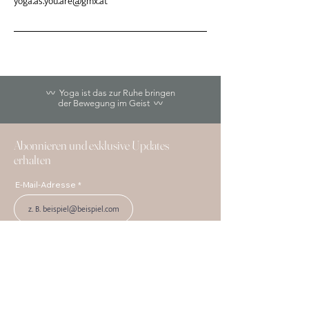
yoga.as.you.are@gmx.at
〰 Yoga ist das zur Ruhe bringen
der Bewegung im Geist 〰
Abonnieren und exklusive Updates
erhalten
E-Mail-Adresse
Newsletter abonnieren