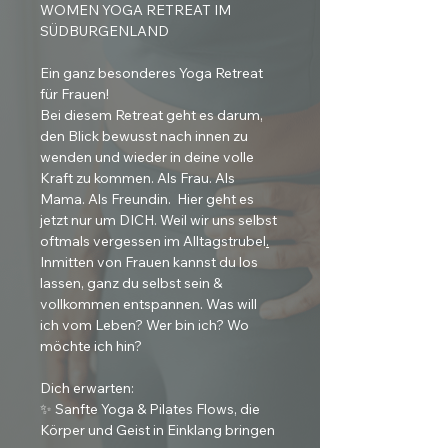
WOMEN YOGA RETREAT IM 
SÜDBURGENLAND 
Ein ganz besonderes Yoga Retreat 
für Frauen! 
Bei diesem Retreat geht es darum, 
den Blick bewusst nach innen zu 
wenden und wieder in deine volle 
Kraft zu kommen. Als Frau. Als 
Mama. Als Freundin.  Hier geht es 
jetzt nur um DICH. Weil wir uns selbst 
oftmals vergessen im Alltagstrubel
.
Inmitten von Frauen kannst du los 
lassen, ganz du selbst sein & 
vollkommen entspannen. Was will 
ich vom Leben? Wer bin ich? Wo 
möchte ich hin?
Dich erwarten:
✨ Sanfte Yoga & Pilates Flows, die 
Körper und Geist in Einklang bringen